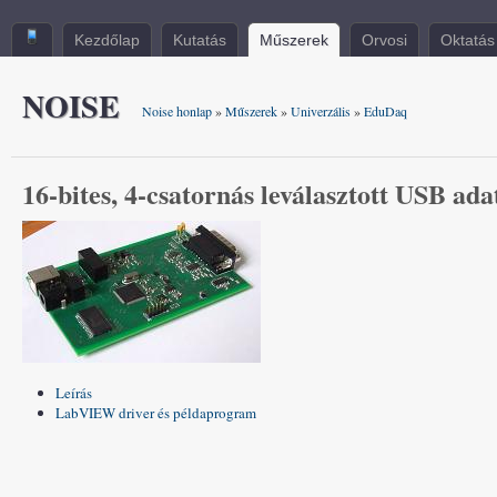
Kezdőlap
Kutatás
Műszerek
Orvosi
Oktatás
NOISE
Noise honlap
»
Műszerek
»
Univerzális
»
EduDaq
16-bites, 4-csatornás leválasztott USB ad
Leírás
LabVIEW driver és példaprogram