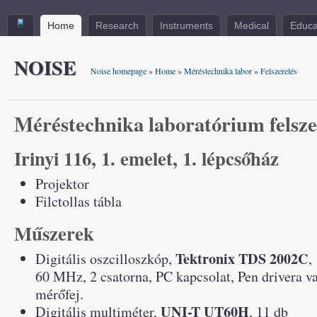
Home
Research
Instruments
Medical
Educa
NOISE
Noise homepage
»
Home
»
Méréstechnika labor
»
Felszerelés
Méréstechnika laboratórium felsze
Irinyi 116, 1. emelet, 1. lépcsőház
Projektor
Filctollas tábla
Műszerek
Tektronix TDS 2002C
Digitális oszcilloszkóp,
,
60 MHz, 2 csatorna, PC kapcsolat, Pen drivera v
mérőfej.
UNI-T UT60H
Digitális multiméter,
, 11 db