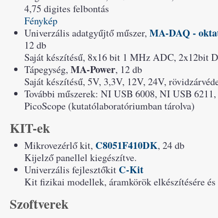
4,75 digites felbontás
Fénykép
MA-DAQ - oktat
Univerzális adatgyűjtő műszer,
12 db
Saját készítésű, 8x16 bit 1 MHz ADC, 2x12bit 
MA-Power
Tápegység,
, 12 db
Saját készítésű, 5V, 3,3V, 12V, 24V, rövidzárvéde
További műszerek: NI USB 6008, NI USB 6211
PicoScope (kutatólaboratóriumban tárolva)
KIT-ek
C8051F410DK
Mikrovezérlő kit,
, 24 db
Kijelző panellel kiegészítve.
C-Kit
Univerzális fejlesztőkit
Kit fizikai modellek, áramkörök elkészítésére és 
Szoftverek