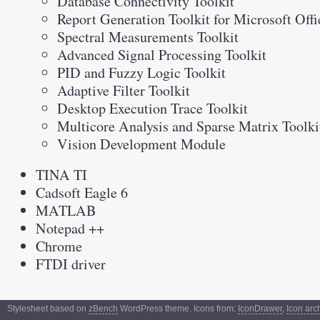
Database Connectivity Toolkit
Report Generation Toolkit for Microsoft Offi
Spectral Measurements Toolkit
Advanced Signal Processing Toolkit
PID and Fuzzy Logic Toolkit
Adaptive Filter Toolkit
Desktop Execution Trace Toolkit
Multicore Analysis and Sparse Matrix Toolki
Vision Development Module
TINA TI
Cadsoft Eagle 6
MATLAB
Notepad ++
Chrome
FTDI driver
Stylesheet based on
zBench
WordPress theme. Icons from:
IconDrawer
,
Icon arc