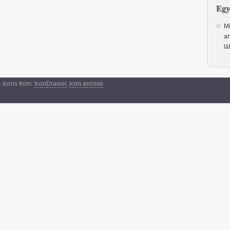
Egy
Mi
an
lá
 Icons from:
IconDrawer
,
Icon archive
.