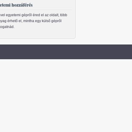
etemi hozzáférés
vel egyetemi gépről éred el az oldalt, több
yag érhető el, mintha egy külső gépről
togatnád.