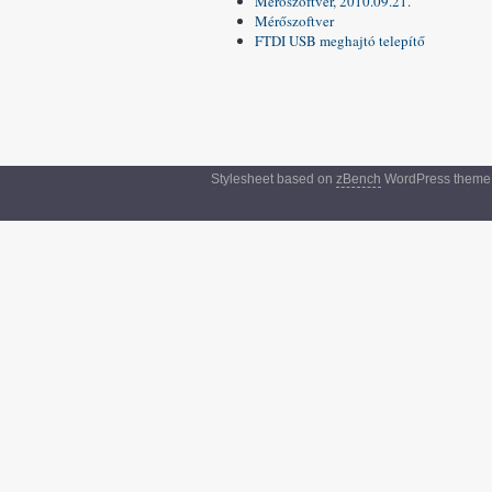
Mérőszoftver, 2010.09.21.
Mérőszoftver
FTDI USB meghajtó telepítő
Stylesheet based on
zBench
WordPress theme.