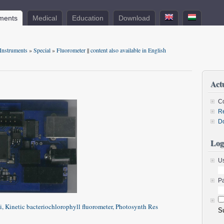
uments
Medical
Education
Download
Instruments
»
Special
»
Fluorometer
||
content also available in English
Act
C
R
D
Log
U
P
óti, Kinetic bacteriochlorophyll fluorometer, Photosynth Res