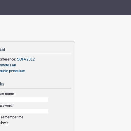
ual
onference:
SOFA 2012
emote Lab
ouble pendulum
in
ser name:
assword:
remember me