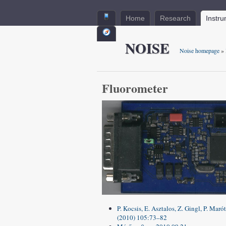
Home
Research
Instr
NOISE
Noise homepage
»
Fluorometer
P. Kocsis, E. Asztalos, Z. Gingl, P. Mar
(2010) 105:73–82