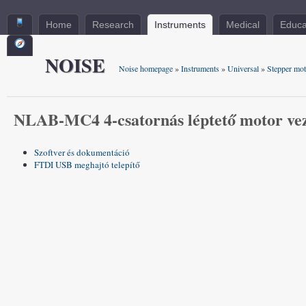
Home
Research
Instruments
Medical
Educa
NOISE
Noise homepage
»
Instruments
»
Universal
»
Stepper mot
NLAB-MC4 4-csatornás léptető motor vez
Szoftver és dokumentáció
FTDI USB meghajtó telepítő