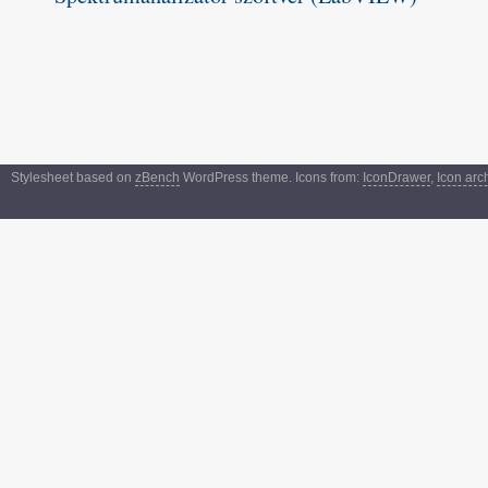
Stylesheet based on
zBench
WordPress theme. Icons from:
IconDrawer
,
Icon arc