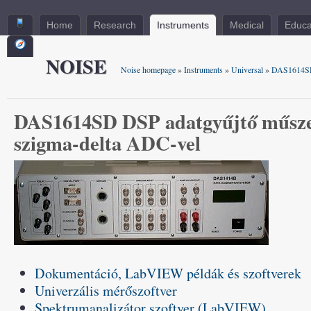
Home
Research
Instruments
Medical
Educa
NOISE
Noise homepage
»
Instruments
»
Universal
»
DAS1614S
DAS1614SD DSP adatgyűjtő műsze
szigma-delta ADC-vel
Dokumentáció, LabVIEW példák és szoftverek
Univerzális mérőszoftver
Spektrumanalizátor szoftver (LabVIEW)