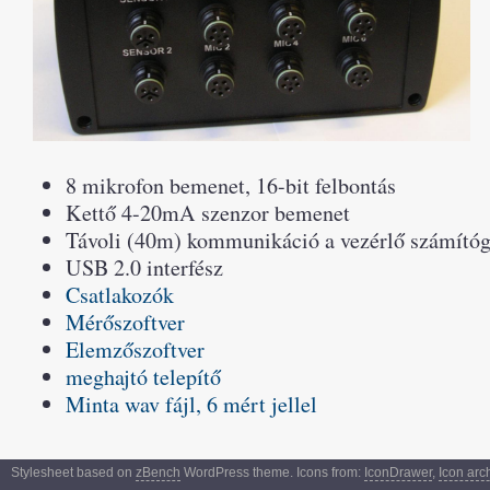
8 mikrofon bemenet, 16-bit felbontás
Kettő 4-20mA szenzor bemenet
Távoli (40m) kommunikáció a vezérlő számító
USB 2.0 interfész
Csatlakozók
Mérőszoftver
Elemzőszoftver
meghajtó telepítő
Minta wav fájl, 6 mért jellel
Stylesheet based on
zBench
WordPress theme. Icons from:
IconDrawer
,
Icon arc