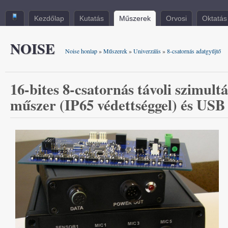
Kezdőlap
Kutatás
Műszerek
Orvosi
Oktatás
NOISE
Noise honlap
»
Műszerek
»
Univerzális
»
8-csatornás adatgyűjtő
16-bites 8-csatornás távoli szimult
műszer (IP65 védettséggel) és USB 