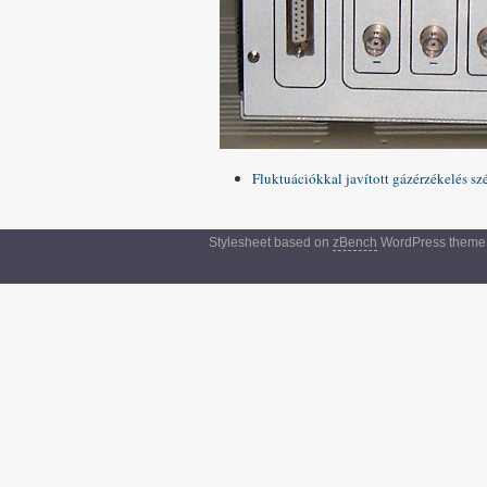
Fluktuációkkal javított gázérzékelés s
Stylesheet based on
zBench
WordPress theme.