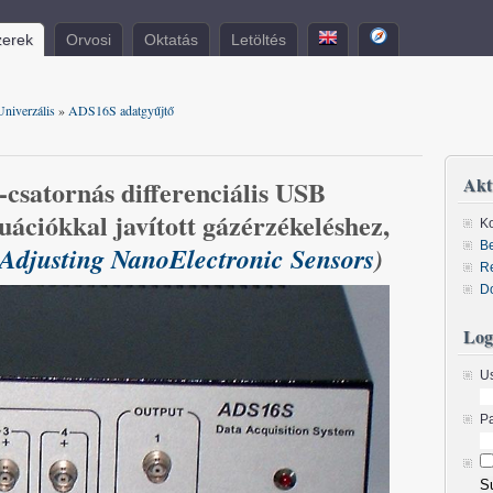
erek
Orvosi
Oktatás
Letöltés
Univerzális
»
ADS16S adatgyűjtő
Akt
4-csatornás differenciális USB
uációkkal javított gázérzékeléshez,
Ko
Be
-Adjusting NanoElectronic Sensors
)
R
D
Log
U
P