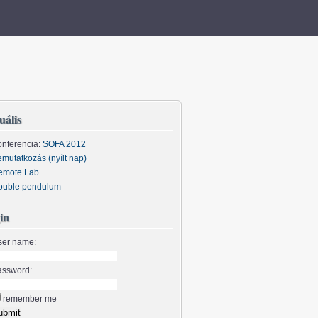
uális
nferencia:
SOFA 2012
mutatkozás (nyílt nap)
emote Lab
ouble pendulum
in
ser name:
assword:
remember me