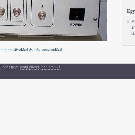
Egy
Mi
an
lá
zén nanocsövekkel és más szenzorokkal
 Icons from:
IconDrawer
,
Icon archive
.