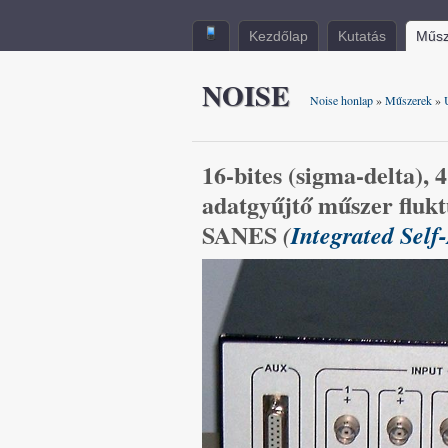
Kezdőlap
Kutatás
Műsz
NOISE
Noise honlap
»
Műszerek
»
16-bites (sigma-delta), 
adatgyűjtő műszer flukt
SANES
(
Integrated Self