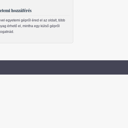
etemi hozzáférés
vel egyetemi gépről éred el az oldalt, több
yag érhető el, mintha egy külső gépről
togatnád.