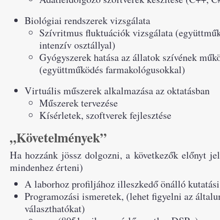
Biológiai rendszerek vizsgálata
Szívritmus fluktuációk vizsgálata (együttmű
intenzív osztállyal)
Gyógyszerek hatása az állatok szívének műk
(együttműködés farmakológusokkal)
Virtuális műszerek alkalmazása az oktatásban
Műszerek tervezése
Kísérletek, szoftverek fejlesztése
„Követelmények”
Ha hozzánk jössz dolgozni, a következők előnyt je
mindenhez érteni)
A laborhoz profiljához illeszkedő önálló kutatási
Programozási ismeretek, (lehet figyelni az általu
választhatókat)