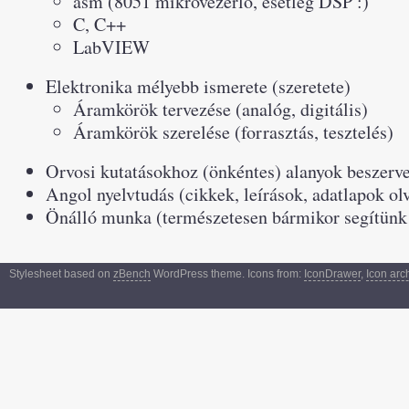
asm (8051 mikrovezérlő, esetleg DSP :)
C, C++
LabVIEW
Elektronika mélyebb ismerete (szeretete)
Áramkörök tervezése (analóg, digitális)
Áramkörök szerelése (forrasztás, tesztelés)
Orvosi kutatásokhoz (önkéntes) alanyok beszerv
Angol nyelvtudás (cikkek, leírások, adatlapok ol
Önálló munka (természetesen bármikor segítünk 
Stylesheet based on
zBench
WordPress theme. Icons from:
IconDrawer
,
Icon arc