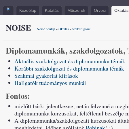
Kezdőlap
Kutatás
Műszerek
Orvosi
Oktatás
NOISE
Noise honlap
»
Oktatás
»
Szakdolgozat
Diplomamunkák, szakdolgozatok, 
Aktuális szakdolgozat és diplomamunka témák
Korábbi szakdolgozat és diplomamunka témák
Szakmai gyakorlat kiírások
Hallgatók tudományos munkái
Fontos:
mielőtt bárki jelentkezne; netán felvenné a meghi
diplomamunka kurzusokat, feltétlenül beszélje
A diplomamunka/szakdolgozati kurzusokat általá
meghirdetni, időben szóljatok
Robinak
! :)